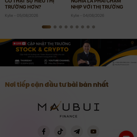
CÓ THẬT SỰ HIỂU THỊ
NGHĨA LÀ PHẢI CHẬM
TRƯỜNG HƠN?
NHỊP VỚI THỊ TRƯỜNG
Kylie - 05/08/2026
Kylie - 04/08/2026
Nơi tiếp cận đầu tư bài bản nhất