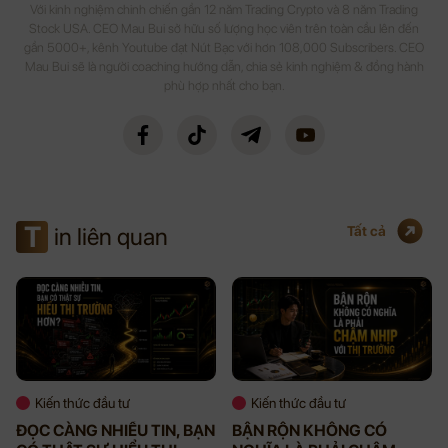
Với kinh nghiệm chinh chiến gần 12 năm Trading Crypto và 8 năm Trading
Stock USA. CEO Mau Bui sở hữu số lượng học viên trên toàn cầu lên đến
gần 5000+, kênh Youtube đạt Nút Bạc với hơn 108,000 Subscribers. CEO
Mau Bui sẽ là người coaching hướng dẫn, chia sẻ kinh nghiệm & đồng hành
phù hợp nhất cho bạn.
T
in liên quan
Tất cả
Kiến thức đầu tư
Kiến thức đầu tư
ĐỌC CÀNG NHIỀU TIN, BẠN
BẬN RỘN KHÔNG CÓ