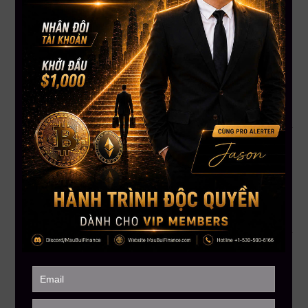
Đúng Hệ Thống
Học đầu tư Crypto không chỉ là học cách “mua – bán” coin.
Đó là hành trình học cách tư duy, quản lý tài chính và xây
dựng dòng thu nhập chủ động.
Không cần nhiều vốn
Không cần kiến thức phức tạp ban đầu
Chỉ cần bạn thật sự muốn học và làm đúng
Thị Trường Không Phải Là Kẻ Thù – Thiếu Kiến Thức Mới Là
Nguy Hiểm
Hãy đầu tư vào kiến thức trước khi đầu tư vào thị trường.
Vì khi bạn có chiến lược, bạn sẽ
kiếm tiền đều
– dù thị
trường đỏ hay xanh.
Hành Động Ngay Hôm Nay – Số Lượng Chỗ Học Có Hạn
Đăng ký khóa học ngay tại đây