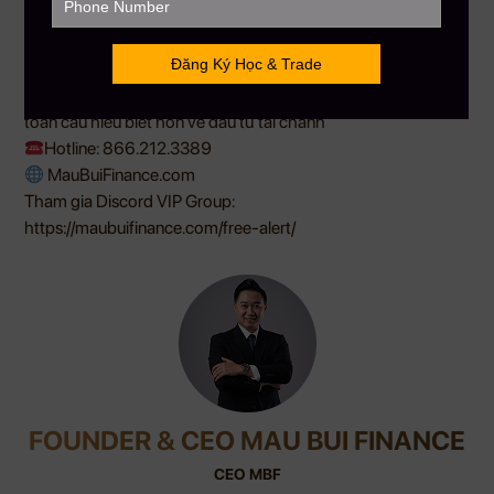
Gọi ngay:
+1 866.212.3389 (USA – Canada)
Inbox để nhận tư vấn lộ trình & ưu đãi sớm nhất!
——————–
MAU BUI FINANCE
– Với sứ mệnh giúp hàng triệu người Việt
toàn cầu hiểu biết hơn về đầu tư tài chánh
Hotline: 866.212.3389
MauBuiFinance.com
Tham gia Discord VIP Group:
https://maubuifinance.com/free-alert/
FOUNDER & CEO MAU BUI FINANCE
CEO MBF