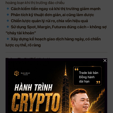
hoảng loạn khi thị trường đảo chiều
Cách kiếm tiền ngay cả khi thị trường giảm mạnh
Phân tích kỹ thuật đơn giản, ai cũng làm được
Chiến lược quản lý rủi ro, chia vốn hiệu quả
Sử dụng Spot, Margin, Futures đúng cách – không sợ
“cháy tài khoản”
Xây dựng kế hoạch giao dịch hàng ngày, có chiến
lược cụ thể, rõ ràng
Thông Tin Chi Tiết Khóa Học:
Khai giảng
: 06/06/2025 – Học trực tiếp (LIVE) cùng
CEO Mau Bui
Lịch học
: 9:30PM – 11:30PM (New York Time)
Học lại video
: Mọi lúc mọi nơi qua App Mau Bui Finance
Hỗ trợ 24/7
– Tư vấn trực tiếp, giải đáp bài tập, theo sát
từng học viên
Người Mới Không Nên Đầu Tư Một Mình – Hãy Bắt Đầu Với