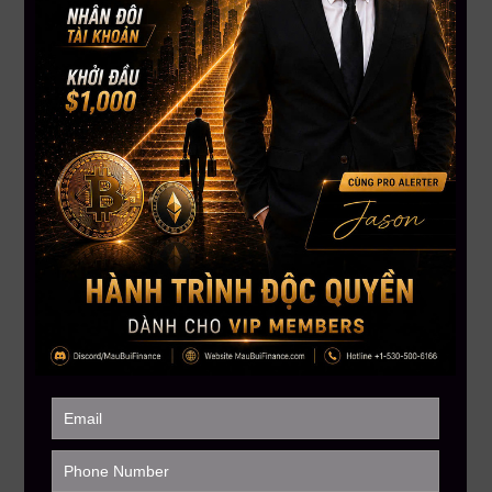
——————–
MAU BUI FINANCE – Với sứ mệnh giúp hàng triệu người Việt
toàn cầu hiểu biết hơn về đầu tư tài chánh
Hotline: +1-530-500-6166 (USA – Canada only)
MauBuiFinance.com
Tham gia Discord VIP Group:
https://go.maubuifinance.com/vip2
FOUNDER & CEO MAU BUI FINANCE
CEO MBF
Với kinh nghiệm chinh chiến gần 12 năm Trading Crypto và 8 năm Trading
Stock USA. CEO Mau Bui sở hữu số lượng học viên trên toàn cầu lên đến