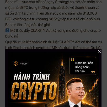
Bitcoin” — vừa cho biết công ty Strategy có thể cân nhắc bán
một phần BTC trong trường hợp cần bảo vệ thanh khoản và
sự ổn định tài chính. Hiện Strategy đang nắm hơn 818,000
BTC với tổng giá trị khoảng $65 tỷ, tiếp tục là tổ chức sở hữu
Bitcoin lớn hàng đầu thế giới.
Mỹ thúc đẩy CLARITY Act, kỳ vọng mở đường cho crypto
bùng nổ
Quỹ đầu tư a16z nhận định dự luật CLARITY Act có thể tạo cú
hích lớn cho ngành crypto tại Mỹ nếu được thông qua. Dự luật
hướng tới xây dựng khung pháp lý rõ ràng hơn cho tài sản số,
đồng thời thúc đẩy đổi mới công nghệ và tăng sức cạnh tranh
của Mỹ trên thị trường tài chính toàn cầu.
Tổng kết:
Thị trường tài chính toàn cầu đang bước vào giai đoạn biến
động mạnh khi căng thẳng địa chính trị, giá dầu và dòng tiền
đầu tư liên tục thay đổi. Với crypto, đây vừa là giai đoạn nhiều
áp lực ngắn hạn, vừa có thể mở ra cơ hội lớn nếu dòng tiền và
chính sách hỗ trợ quay trở lại.
Nguồn: Tổng hợp