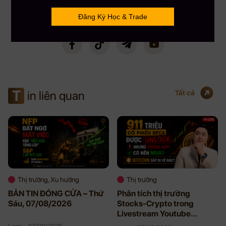
gần 5000+, kênh Youtube đạt Nút Bạc với hơn 108,000 Subscribers. CEO
Mau Bui sẽ là người coaching hướng dẫn, chia sẻ kinh nghiệm & đồng hành
phù hợp nhất cho bạn.
T
in liên quan
Tất cả
Thị trường, Xu hướng
Thị trường
BẢN TIN ĐÓNG CỬA – Thứ
Phân tích thị trường
Sáu, 07/08/2026
Stocks-Crypto trong
Livestream Youtube
08/06/2026