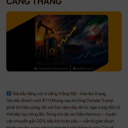
CĂNG THẲNG
Giá dầu tăng vọt vì căng thẳng Mỹ – Iran leo thang
Giá dầu Brent vượt $111/thùng sau khi ông Donald Trump
phát tín hiệu cứng rắn với Iran, làm dấy lên lo ngại xung đột có
thể tiếp tục nóng lên. Trong khi đó, eo biển Hormuz — tuyến
vận chuyển gần 20% dầu khí toàn cầu — vẫn bị gián đoạn,
khiến nguồn cung năng lượng thế giới thêm áp lực. Các tổ