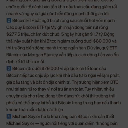
chức quốc tế cảnh báo tồn kho dầu toàn cầu đang giảm rất
nhanh và nguy cơ giá còn biến động mạnh thời gian tới.
Bitcoin ETF bất ngờ bị rút ròng sau chuỗi hút vốn mạnh
Các quỹ Bitcoin ETF tại Mỹ ghi nhận dòng tiền rút ròng
$277,5 triệu, chấm dứt chuỗi 5 ngày hút gần $1,7 tỷ. Động
thái này xuất hiện khi Bitcoin giảm xuống dưới $80,000 và
thị trường biến động mạnh trong ngắn hạn. Dù vậy, quỹ ETF
Bitcoin của Morgan Stanley vẫn tiếp tục có dòng tiền vào ổn
định kể từ khi ra mắt.
Bitcoin rơi dưới $79,000 vì áp lực kinh tế toàn cầu
Bitcoin tiếp tục chịu áp lực khi nhà đầu tư lo ngại về lạm phát,
giá dầu tăng và bất ổn địa chính trị. Thị trường hiện xem BTC
như tài sản rủi ro thay vì nơi trú ẩn an toàn. Tuy nhiên, nhiều
chuyên gia cho rằng dòng tiền đang rút khỏi thị trường trái
phiếu có thể quay lại hỗ trợ Bitcoin trong trung hạn nếu thanh
khoản toàn cầu được cải thiện.
Michael Saylor hé lộ khả năng bán Bitcoin khi cần thiết
Michael Saylor — người nổi tiếng với quan điểm “không bán