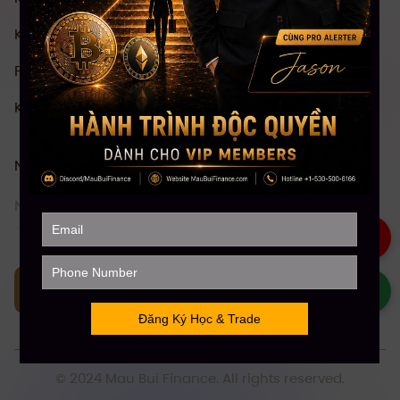
Khóa Học Đầu tư Crypto Toàn diện
Phân Tích Kỹ Thuật (TA)
Khóa Học Stock Future Trading
Nhận thông tin
Theo dõi
© 2024 Mau Bui Finance. All rights reserved.