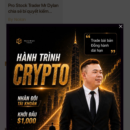
Pro Stock Trader Mr Dylan
chia sẻ bí quyết kiếm
$500 từ số vốn $100
By Nolan
Nơi tiếp cận đầu tư bài bản nhất
Khóa Học Chứng khoán Mỹ Toàn diện